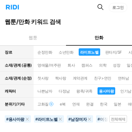
검
리
로그인
인
색
디
스
홈
턴
웹툰/만화 키워드 검색
으
트
로
검
이
색
만화
웹툰
동
장르
순정만화
소년만화
라이트노벨
판타지/SF
시
소재/관계 (공통)
영애물/여주판
회사
캠퍼스
의학
성장
일
소재/관계 (순정)
첫사랑
짝사랑
계약관계
친구>연인
연하남
캐릭터
나쁜남자
다정남
왕족/귀족
용사마왕
인기남
분위기/기타
고화질
e북
연재
완결
한국
일본
애
용사마왕
라이트노벨
남장여자
여장남자
#
#
#
#
전체해제
#