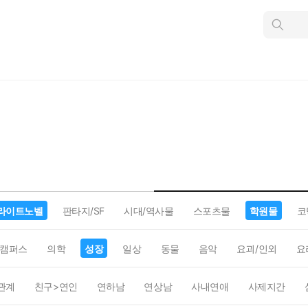
인
스
턴
트
검
색
라이트노벨
판타지/SF
시대/역사물
스포츠물
학원물
코
캠퍼스
의학
성장
일상
동물
음악
요괴/인외
요
관계
친구>연인
연하남
연상남
사내연애
사제지간