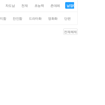
차도남
천재
초능력
츤데레
남장여자
여장남자
지함
잔인함
드라마화
영화화
단편
4컷만화
평점4
전체해제