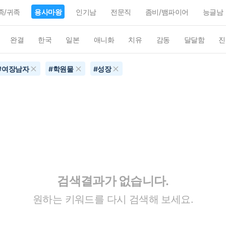
족/귀족
용사마왕
인기남
전문직
좀비/뱀파이어
능글남
완결
한국
일본
애니화
치유
감동
달달함
진
#
여장남자
#
학원물
#
성장
검색결과가 없습니다.
원하는 키워드를 다시 검색해 보세요.