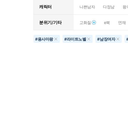
캐릭터
나쁜남자
다정남
왕
분위기/기타
고화질
e북
연재
#
용사마왕
#
라이트노벨
#
남장여자