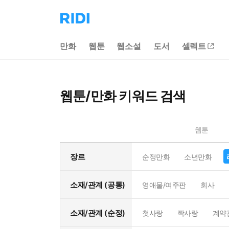
리
디
홈
만화
웹툰
웹소설
도서
셀렉트
으
로
이
동
웹툰/만화 키워드 검색
웹툰
장르
순정만화
소년만화
소재/관계 (공통)
영애물/여주판
회사
소재/관계 (순정)
첫사랑
짝사랑
계약