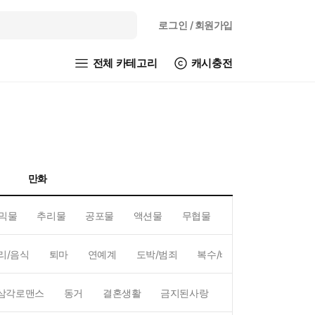
로그인
/ 회원가입
전체 카테고리
캐시충전
만화
믹물
추리물
공포물
액션물
무협물
GL/백합
리/음식
퇴마
연예계
도박/범죄
복수/배신
현대배경
삼각로맨스
동거
결혼생활
금지된사랑
하렘
역하렘