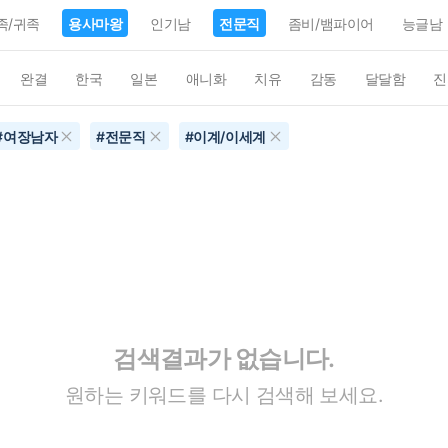
족/귀족
용사마왕
인기남
전문직
좀비/뱀파이어
능글남
완결
한국
일본
애니화
치유
감동
달달함
진
#
여장남자
#
전문직
#
이계/이세계
검색결과가 없습니다.
원하는 키워드를 다시 검색해 보세요.