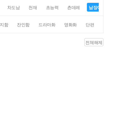
차도남
천재
초능력
츤데레
남장여자
여장남자
지함
잔인함
드라마화
영화화
단편
4컷만화
평점4
전체해제