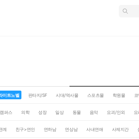
인
스
턴
트
검
색
라이트노벨
판타지/SF
시대/역사물
스포츠물
학원물
코
캠퍼스
의학
성장
일상
동물
음악
요괴/인외
요
관계
친구>연인
연하남
연상남
사내연애
사제지간