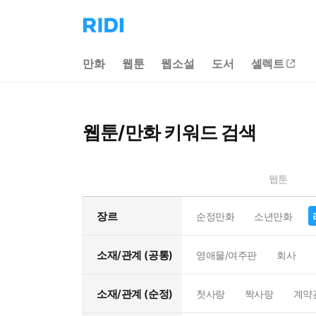
리
디
홈
만화
웹툰
웹소설
도서
셀렉트
으
로
이
동
웹툰/만화 키워드 검색
웹툰
장르
순정만화
소년만화
소재/관계 (공통)
영애물/여주판
회사
소재/관계 (순정)
첫사랑
짝사랑
계약