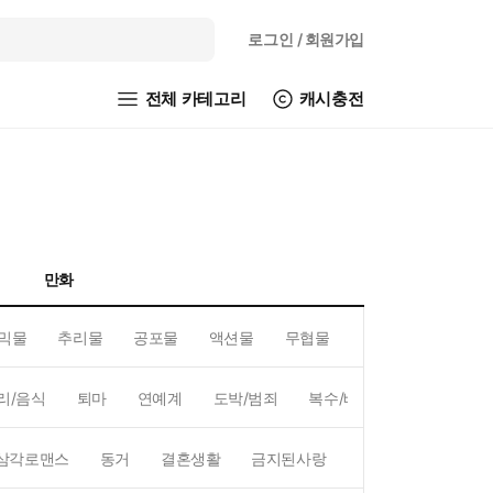
로그인
/ 회원가입
전체 카테고리
캐시충전
만화
믹물
추리물
공포물
액션물
무협물
GL/백합
리/음식
퇴마
연예계
도박/범죄
복수/배신
현대배경
삼각로맨스
동거
결혼생활
금지된사랑
하렘
역하렘