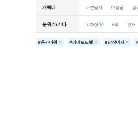
캐릭터
나쁜남자
다정남
왕
분위기/기타
고화질
e북
연재
#
용사마왕
#
라이트노벨
#
남장여자