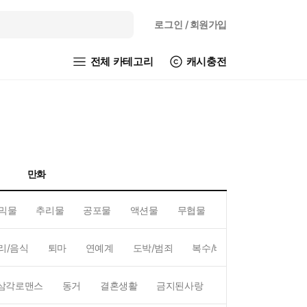
로그인
/ 회원가입
전체 카테고리
캐시충전
만화
믹물
추리물
공포물
액션물
무협물
GL/백합
리/음식
퇴마
연예계
도박/범죄
복수/배신
현대배경
삼각로맨스
동거
결혼생활
금지된사랑
하렘
역하렘