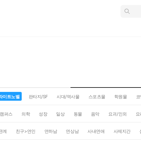
인
스
턴
트
검
색
라이트노벨
판타지/SF
시대/역사물
스포츠물
학원물
코
캠퍼스
의학
성장
일상
동물
음악
요괴/인외
요
관계
친구>연인
연하남
연상남
사내연애
사제지간