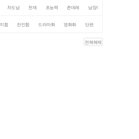
차도남
천재
초능력
츤데레
남장여자
여장남자
지함
잔인함
드라마화
영화화
단편
4컷만화
평점4
전체해제