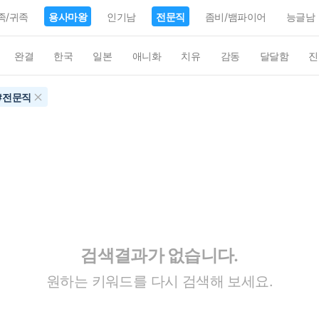
족/귀족
용사마왕
인기남
전문직
좀비/뱀파이어
능글남
완결
한국
일본
애니화
치유
감동
달달함
진
#
전문직
검색결과가 없습니다.
원하는 키워드를 다시 검색해 보세요.