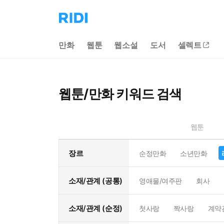
리
디
홈
만화
웹툰
웹소설
도서
셀렉트
으
로
이
동
웹툰/만화 키워드 검색
웹툰
장르
순정만화
소년만화
소재/관계 (공통)
영애물/여주판
회사
소재/관계 (순정)
첫사랑
짝사랑
계약