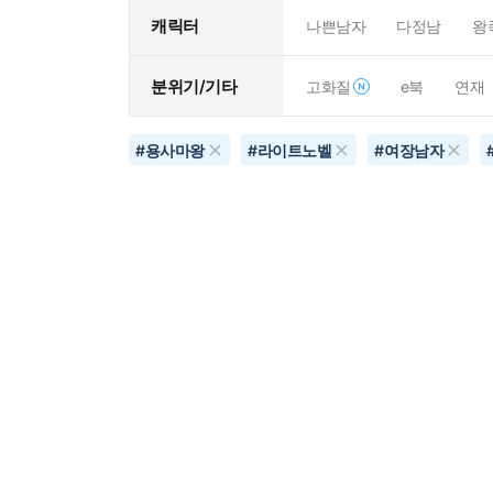
캐릭터
나쁜남자
다정남
왕
분위기/기타
고화질
e북
연재
#
용사마왕
#
라이트노벨
#
여장남자