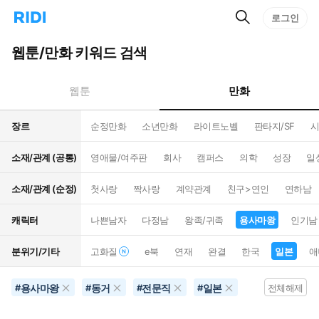
검
리
로그인
인
색
디
스
홈
턴
웹툰/만화 키워드 검색
으
트
로
검
이
색
만화
웹툰
동
장르
순정만화
소년만화
라이트노벨
판타지/SF
시
소재/관계 (공통)
영애물/여주판
회사
캠퍼스
의학
성장
일
소재/관계 (순정)
첫사랑
짝사랑
계약관계
친구>연인
연하남
캐릭터
나쁜남자
다정남
왕족/귀족
용사마왕
인기남
분위기/기타
고화질
e북
연재
완결
한국
일본
애
용사마왕
동거
전문직
일본
#
#
#
#
전체해제