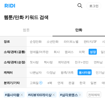
검
리
로그인
인
색
디
스
홈
턴
웹툰/만화 키워드 검색
으
트
로
검
이
색
만화
웹툰
동
장르
순정만화
소년만화
라이트노벨
판타지/SF
시
소재/관계 (공통)
영애물/여주판
회사
캠퍼스
의학
성장
일
소재/관계 (순정)
첫사랑
짝사랑
계약관계
친구>연인
연하남
캐릭터
나쁜남자
다정남
왕족/귀족
용사마왕
인기남
분위기/기타
고화질
e북
연재
완결
한국
일본
애
용사마왕
리뷰100개이상
삼각로맨스
결혼생활
#
#
#
#
전체해제