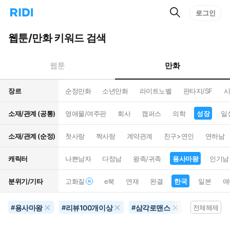
검
리
로그인
인
색
디
스
홈
턴
웹툰/만화 키워드 검색
으
트
로
검
이
색
만화
웹툰
동
장르
순정만화
소년만화
라이트노벨
판타지/SF
시
소재/관계 (공통)
영애물/여주판
회사
캠퍼스
의학
성장
일
소재/관계 (순정)
첫사랑
짝사랑
계약관계
친구>연인
연하남
캐릭터
나쁜남자
다정남
왕족/귀족
용사마왕
인기남
분위기/기타
고화질
e북
연재
완결
한국
일본
애
용사마왕
리뷰100개이상
삼각로맨스
결혼생활
#
#
#
#
전체해제