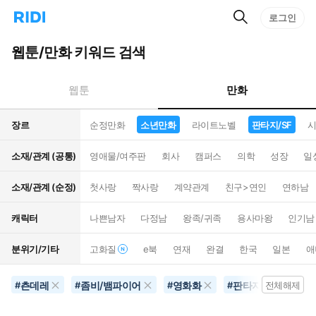
검
리
로그인
인
색
디
스
홈
턴
웹툰/만화 키워드 검색
으
트
로
검
이
색
만화
웹툰
동
장르
순정만화
소년만화
라이트노벨
판타지/SF
시
소재/관계 (공통)
영애물/여주판
회사
캠퍼스
의학
성장
일
소재/관계 (순정)
첫사랑
짝사랑
계약관계
친구>연인
연하남
캐릭터
나쁜남자
다정남
왕족/귀족
용사마왕
인기남
분위기/기타
고화질
e북
연재
완결
한국
일본
애
츤데레
좀비/뱀파이어
영화화
판타지/SF
#
#
#
#
전체해제
#