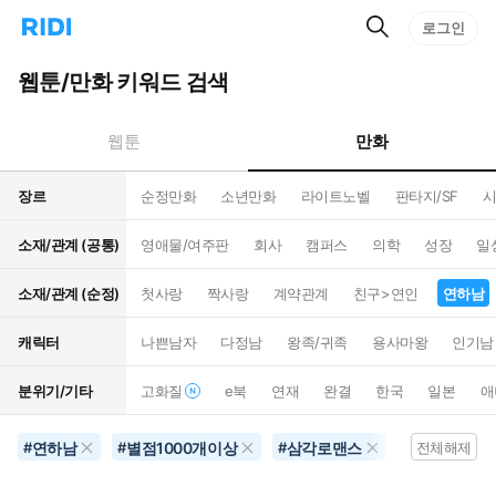
검
리
로그인
인
색
디
스
홈
턴
웹툰/만화 키워드 검색
으
트
로
검
이
색
만화
웹툰
동
장르
순정만화
소년만화
라이트노벨
판타지/SF
시
소재/관계 (공통)
영애물/여주판
회사
캠퍼스
의학
성장
일
소재/관계 (순정)
첫사랑
짝사랑
계약관계
친구>연인
연하남
캐릭터
나쁜남자
다정남
왕족/귀족
용사마왕
인기남
분위기/기타
고화질
e북
연재
완결
한국
일본
애
연하남
별점1000개이상
삼각로맨스
#
#
#
전체해제