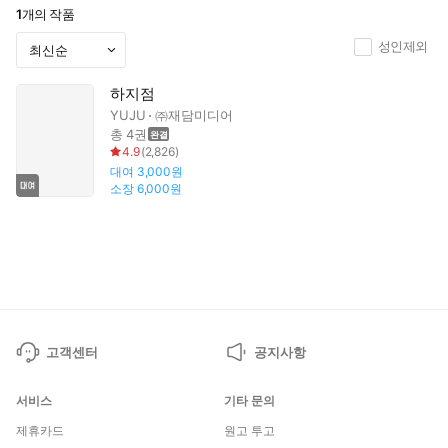
1
개의 작품
성인제외
하지점
YUJU
㈜재담미디어
총 4권
4.9
(
2,826
)
대여
3,000원
소장
6,000원
고객센터
공지사항
서비스
기타 문의
제휴카드
원고 투고