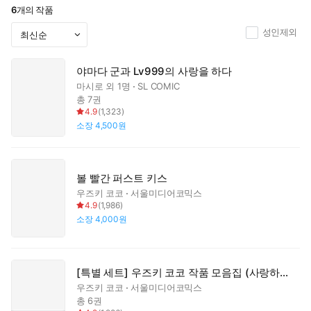
6
개의 작품
성인제외
야마다 군과 Lv999의 사랑을 하다
마시로
외 1명
SL COMIC
총 7권
4.9
(
1,323
)
소장
4,500원
볼 빨간 퍼스트 키스
우즈키 코코
서울미디어코믹스
4.9
(
1,986
)
소장
4,000원
[특별 세트] 우즈키 코코 작품 모음집 (사랑하라, 거짓된 천사들이여 1~5권 + 볼 빨간 퍼스트 키스)
우즈키 코코
서울미디어코믹스
총 6권