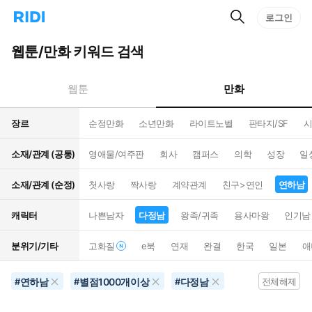
검
리
로그인
인
색
디
스
홈
턴
웹툰/만화 키워드 검색
으
트
로
검
이
색
만화
웹툰
동
장르
순정만화
소년만화
라이트노벨
판타지/SF
시
소재/관계 (공통)
영애물/여주판
회사
캠퍼스
의학
성장
일
소재/관계 (순정)
첫사랑
짝사랑
계약관계
친구>연인
연하남
캐릭터
나쁜남자
다정남
왕족/귀족
용사마왕
인기남
분위기/기타
고화질
e북
연재
완결
한국
일본
애
연하남
별점1000개이상
다정남
#
#
#
전체해제