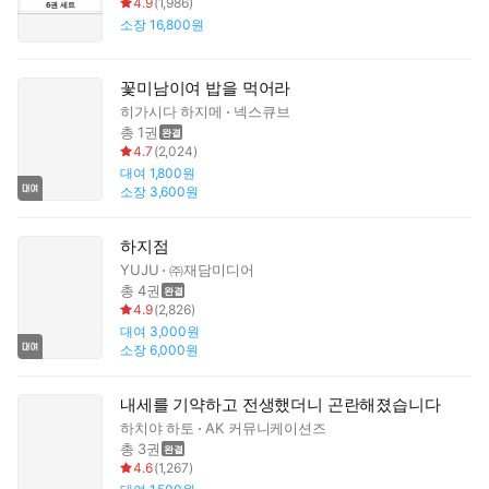
4.9
(
1,986
)
6
권
세트
소장
16,800원
꽃미남이여 밥을 먹어라
히가시다 하지메
넥스큐브
총 1권
4.7
(
2,024
)
대여
1,800원
소장
3,600원
하지점
YUJU
㈜재담미디어
총 4권
4.9
(
2,826
)
대여
3,000원
소장
6,000원
내세를 기약하고 전생했더니 곤란해졌습니다
하치야 하토
AK 커뮤니케이션즈
총 3권
4.6
(
1,267
)