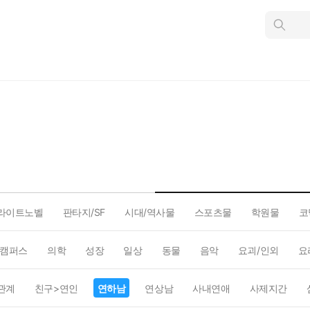
인
스
턴
트
검
색
라이트노벨
판타지/SF
시대/역사물
스포츠물
학원물
코
캠퍼스
의학
성장
일상
동물
음악
요괴/인외
요
관계
친구>연인
연하남
연상남
사내연애
사제지간