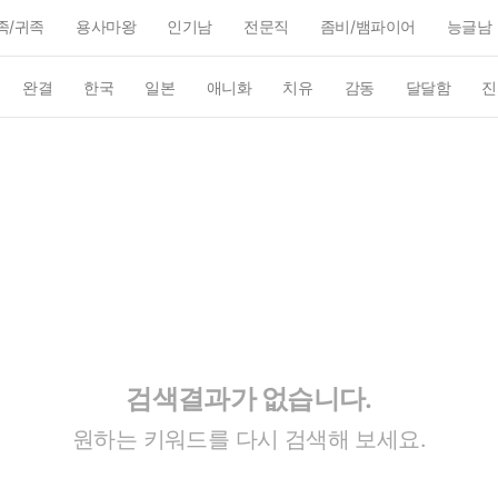
족/귀족
용사마왕
인기남
전문직
좀비/뱀파이어
능글남
완결
한국
일본
애니화
치유
감동
달달함
진
검색결과가 없습니다.
원하는 키워드를 다시 검색해 보세요.