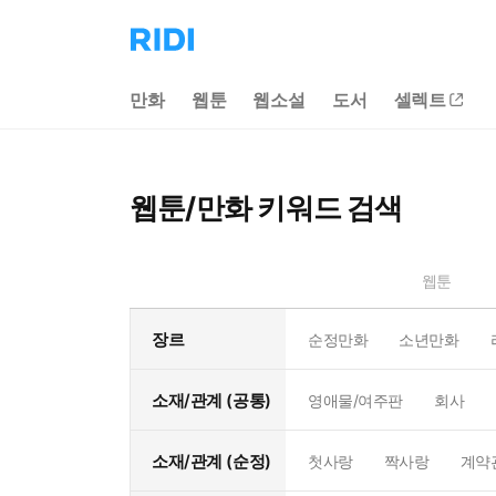
리
디
홈
만화
웹툰
웹소설
도서
셀렉트
으
로
이
동
웹툰/만화 키워드 검색
웹툰
장르
순정만화
소년만화
소재/관계 (공통)
영애물/여주판
회사
소재/관계 (순정)
첫사랑
짝사랑
계약