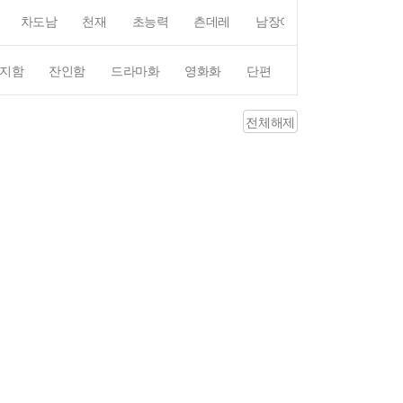
차도남
천재
초능력
츤데레
남장여자
여장남자
지함
잔인함
드라마화
영화화
단편
4컷만화
평점4
전체해제