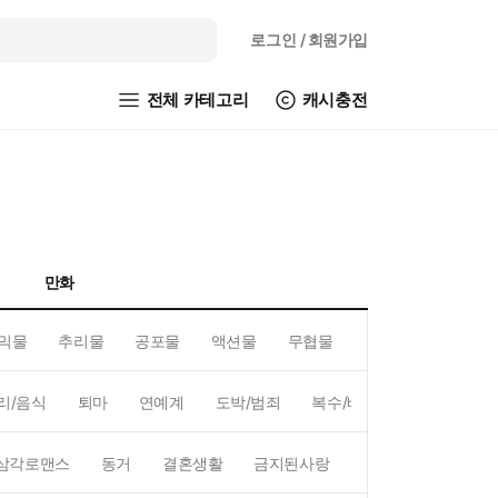
로그인
/ 회원가입
전체 카테고리
캐시충전
만화
믹물
추리물
공포물
액션물
무협물
GL/백합
리/음식
퇴마
연예계
도박/범죄
복수/배신
현대배경
삼각로맨스
동거
결혼생활
금지된사랑
하렘
역하렘