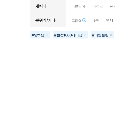
캐릭터
나쁜남자
다정남
왕
분위기/기타
고화질
e북
연재
#
연하남
#
별점1000개이상
#
타임슬립