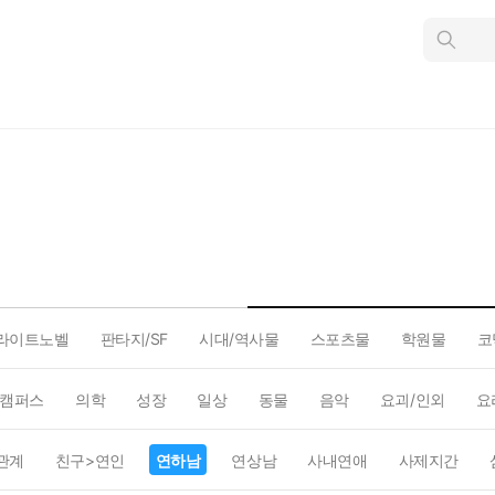
인
스
턴
트
검
색
라이트노벨
판타지/SF
시대/역사물
스포츠물
학원물
코
캠퍼스
의학
성장
일상
동물
음악
요괴/인외
요
관계
친구>연인
연하남
연상남
사내연애
사제지간