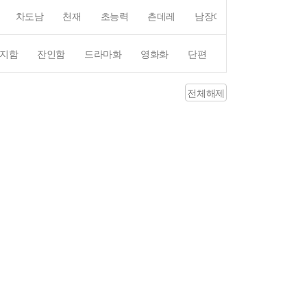
차도남
천재
초능력
츤데레
남장여자
여장남자
지함
잔인함
드라마화
영화화
단편
4컷만화
평점4
전체해제