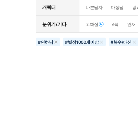
캐릭터
나쁜남자
다정남
왕
분위기/기타
고화질
e북
연재
#
연하남
#
별점1000개이상
#
복수/배신