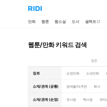
리
디
홈
만화
웹툰
웹소설
도서
셀렉트
으
로
이
동
웹툰/만화 키워드 검색
웹툰
장르
순정만화
소년만화
소재/관계 (공통)
영애물/여주판
회사
소재/관계 (순정)
첫사랑
짝사랑
계약