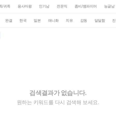
족/귀족
용사마왕
인기남
전문직
좀비/뱀파이어
능글남
완결
한국
일본
애니화
치유
감동
달달함
진
검색결과가 없습니다.
원하는 키워드를 다시 검색해 보세요.