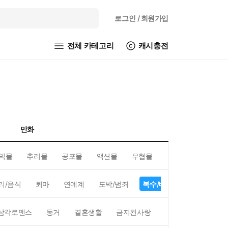
로그인
/ 회원가입
전체 카테고리
캐시충전
만화
믹물
추리물
공포물
액션물
무협물
GL/백합
리/음식
퇴마
연예계
도박/범죄
복수/배신
현대배경
삼각로맨스
동거
결혼생활
금지된사랑
하렘
역하렘