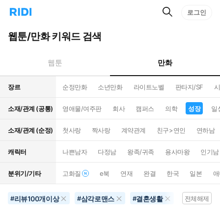
검
리
로그인
인
색
디
스
홈
턴
웹툰/만화 키워드 검색
으
트
로
검
이
색
만화
웹툰
동
장르
순정만화
소년만화
라이트노벨
판타지/SF
시
소재/관계 (공통)
영애물/여주판
회사
캠퍼스
의학
성장
일
소재/관계 (순정)
첫사랑
짝사랑
계약관계
친구>연인
연하남
캐릭터
나쁜남자
다정남
왕족/귀족
용사마왕
인기남
분위기/기타
고화질
e북
연재
완결
한국
일본
애
리뷰100개이상
삼각로맨스
결혼생활
성장
#
#
#
#
전체해제