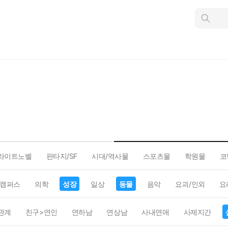
인
스
턴
트
검
색
라이트노벨
판타지/SF
시대/역사물
스포츠물
학원물
코
캠퍼스
의학
성장
일상
동물
음악
요괴/인외
요
관계
친구>연인
연하남
연상남
사내연애
사제지간