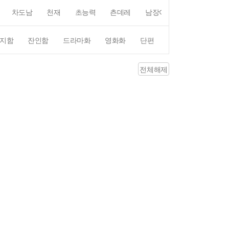
차도남
천재
초능력
츤데레
남장여자
여장남자
지함
잔인함
드라마화
영화화
단편
4컷만화
평점4
전체해제