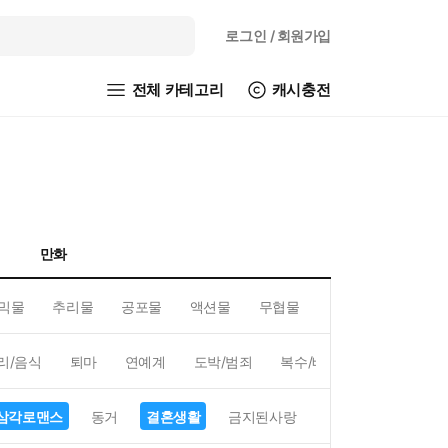
로그인
/ 회원가입
전체 카테고리
캐시충전
만화
믹물
추리물
공포물
액션물
무협물
GL/백합
리/음식
퇴마
연예계
도박/범죄
복수/배신
현대배경
삼각로맨스
동거
결혼생활
금지된사랑
하렘
역하렘