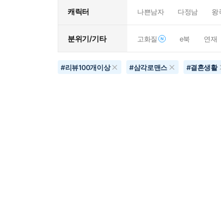
캐릭터
나쁜남자
다정남
왕
분위기/기타
고화질
e북
연재
#
리뷰100개이상
#
삼각로맨스
#
결혼생활