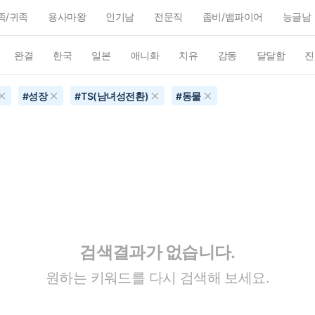
족/귀족
용사마왕
인기남
전문직
좀비/뱀파이어
능글남
완결
한국
일본
애니화
치유
감동
달달함
진
#
성장
#
TS(남녀성전환)
#
동물
검색결과가 없습니다.
원하는 키워드를 다시 검색해 보세요.