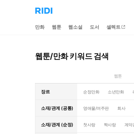
리
디
홈
만화
웹툰
웹소설
도서
셀렉트
으
로
이
동
웹툰/만화 키워드 검색
웹툰
장르
순정만화
소년만화
소재/관계 (공통)
영애물/여주판
회사
소재/관계 (순정)
첫사랑
짝사랑
계약