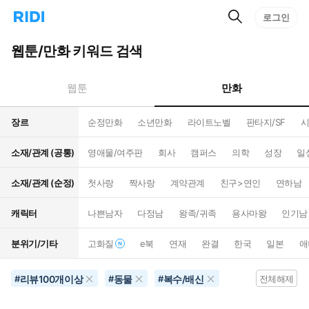
검
리
로그인
인
색
디
스
홈
턴
웹툰/만화 키워드 검색
으
트
로
검
이
색
만화
웹툰
동
장르
순정만화
소년만화
라이트노벨
판타지/SF
시
소재/관계 (공통)
영애물/여주판
회사
캠퍼스
의학
성장
일
소재/관계 (순정)
첫사랑
짝사랑
계약관계
친구>연인
연하남
캐릭터
나쁜남자
다정남
왕족/귀족
용사마왕
인기남
분위기/기타
고화질
e북
연재
완결
한국
일본
애
리뷰100개이상
동물
복수/배신
#
#
#
전체해제