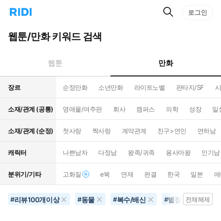
검
리
로그인
인
색
디
스
홈
턴
웹툰/만화 키워드 검색
으
트
로
검
이
색
만화
웹툰
동
장르
순정만화
소년만화
라이트노벨
판타지/SF
시
소재/관계 (공통)
영애물/여주판
회사
캠퍼스
의학
성장
일
소재/관계 (순정)
첫사랑
짝사랑
계약관계
친구>연인
연하남
캐릭터
나쁜남자
다정남
왕족/귀족
용사마왕
인기남
분위기/기타
고화질
e북
연재
완결
한국
일본
애
리뷰100개이상
동물
복수/배신
별점1000개이상
#
#
#
#
전체해제