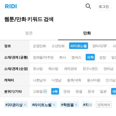
검
리
로그인
인
색
디
스
홈
턴
웹툰/만화 키워드 검색
으
트
로
검
이
색
만화
웹툰
동
장르
순정만화
소년만화
라이트노벨
판타지/SF
시
소재/관계 (공통)
영애물/여주판
회사
캠퍼스
의학
성장
일
소재/관계 (순정)
첫사랑
짝사랑
계약관계
친구>연인
연하남
캐릭터
나쁜남자
다정남
왕족/귀족
용사마왕
인기남
분위기/기타
고화질
e북
연재
완결
한국
일본
애
20권이상
라이트노벨
학원물
치유
의학
#
#
#
#
전체해제
#