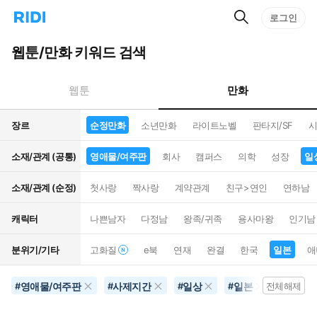
검
리
로그인
인
색
디
스
홈
턴
웹툰/만화 키워드 검색
으
트
로
검
이
색
만화
웹툰
동
장르
순정만화
소년만화
라이트노벨
판타지/SF
시
소재/관계 (공통)
영애물/여주판
회사
캠퍼스
의학
성장
일
소재/관계 (순정)
첫사랑
짝사랑
계약관계
친구>연인
연하남
캐릭터
나쁜남자
다정남
왕족/귀족
용사마왕
인기남
분위기/기타
고화질
e북
연재
완결
한국
일본
애
영애물/여주판
사제지간
일상
일본
순정만
#
#
#
#
전체해제
#