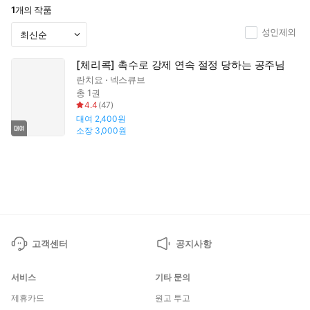
1
개의 작품
성인제외
[체리콕] 촉수로 강제 연속 절정 당하는 공주님
란치요
넥스큐브
총 1권
4.4
(
47
)
대여
2,400원
소장
3,000원
고객센터
공지사항
서비스
기타 문의
제휴카드
원고 투고