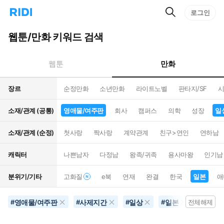
검
리
로그인
인
색
디
스
홈
턴
웹툰/만화 키워드 검색
으
트
로
검
이
색
만화
웹툰
동
장르
순정만화
소년만화
라이트노벨
판타지/SF
시
소재/관계 (공통)
영애물/여주판
회사
캠퍼스
의학
성장
일
소재/관계 (순정)
첫사랑
짝사랑
계약관계
친구>연인
연하남
캐릭터
나쁜남자
다정남
왕족/귀족
용사마왕
인기남
분위기/기타
고화질
e북
연재
완결
한국
일본
애
영애물/여주판
사제지간
일상
일본
현대배
#
#
#
#
전체해제
#