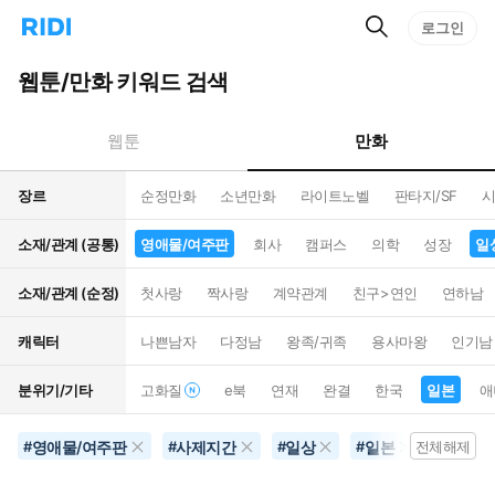
검
리
로그인
인
색
디
스
홈
턴
웹툰/만화 키워드 검색
으
트
로
검
이
색
만화
웹툰
동
장르
순정만화
소년만화
라이트노벨
판타지/SF
시
소재/관계 (공통)
영애물/여주판
회사
캠퍼스
의학
성장
일
소재/관계 (순정)
첫사랑
짝사랑
계약관계
친구>연인
연하남
캐릭터
나쁜남자
다정남
왕족/귀족
용사마왕
인기남
분위기/기타
고화질
e북
연재
완결
한국
일본
애
영애물/여주판
사제지간
일상
일본
대체역
#
#
#
#
전체해제
#