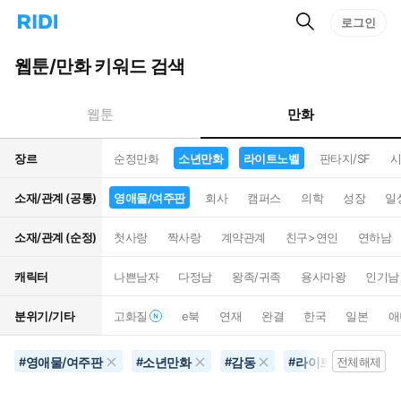
검
리
로그인
인
색
디
스
홈
턴
웹툰/만화 키워드 검색
으
트
로
검
이
색
만화
웹툰
동
장르
순정만화
소년만화
라이트노벨
판타지/SF
시
소재/관계 (공통)
영애물/여주판
회사
캠퍼스
의학
성장
일
소재/관계 (순정)
첫사랑
짝사랑
계약관계
친구>연인
연하남
캐릭터
나쁜남자
다정남
왕족/귀족
용사마왕
인기남
분위기/기타
고화질
e북
연재
완결
한국
일본
애
영애물/여주판
소년만화
감동
라이트노벨
#
#
#
#
전체해제
#