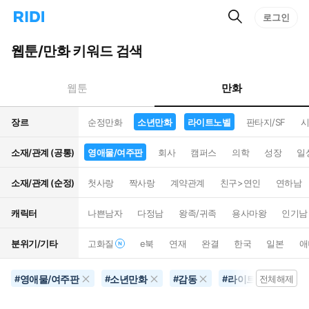
검
리
로그인
인
색
디
스
홈
턴
웹툰/만화 키워드 검색
으
트
로
검
이
색
만화
웹툰
동
장르
순정만화
소년만화
라이트노벨
판타지/SF
시
소재/관계 (공통)
영애물/여주판
회사
캠퍼스
의학
성장
일
소재/관계 (순정)
첫사랑
짝사랑
계약관계
친구>연인
연하남
캐릭터
나쁜남자
다정남
왕족/귀족
용사마왕
인기남
분위기/기타
고화질
e북
연재
완결
한국
일본
애
영애물/여주판
소년만화
감동
라이트노벨
#
#
#
#
전체해제
#