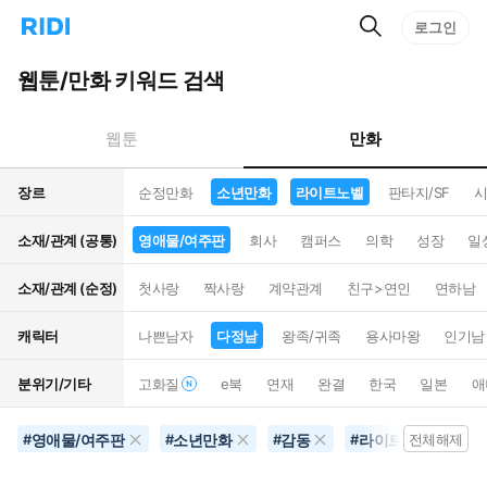
검
리
로그인
인
색
디
스
홈
턴
웹툰/만화 키워드 검색
으
트
로
검
이
색
만화
웹툰
동
장르
순정만화
소년만화
라이트노벨
판타지/SF
시
소재/관계 (공통)
영애물/여주판
회사
캠퍼스
의학
성장
일
소재/관계 (순정)
첫사랑
짝사랑
계약관계
친구>연인
연하남
캐릭터
나쁜남자
다정남
왕족/귀족
용사마왕
인기남
분위기/기타
고화질
e북
연재
완결
한국
일본
애
영애물/여주판
소년만화
감동
라이트노벨
#
#
#
#
전체해제
#