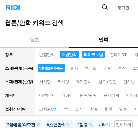
검
리
로그인
인
색
디
스
홈
턴
웹툰/만화 키워드 검색
으
트
로
검
이
색
만화
웹툰
동
장르
순정만화
소년만화
라이트노벨
판타지/SF
시
소재/관계 (공통)
영애물/여주판
회사
캠퍼스
의학
성장
일
소재/관계 (순정)
첫사랑
짝사랑
계약관계
친구>연인
연하남
캐릭터
나쁜남자
다정남
왕족/귀족
용사마왕
인기남
분위기/기타
고화질
e북
연재
완결
한국
일본
애
영애물/여주판
소년만화
감동
라이트노벨
#
#
#
#
전체해제
#