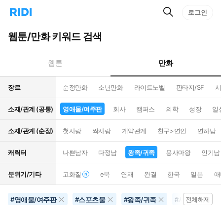
검
리
로그인
인
색
디
스
홈
턴
웹툰/만화 키워드 검색
으
트
로
검
이
색
만화
웹툰
동
장르
순정만화
소년만화
라이트노벨
판타지/SF
시
소재/관계 (공통)
영애물/여주판
회사
캠퍼스
의학
성장
일
소재/관계 (순정)
첫사랑
짝사랑
계약관계
친구>연인
연하남
캐릭터
나쁜남자
다정남
왕족/귀족
용사마왕
인기남
분위기/기타
고화질
e북
연재
완결
한국
일본
애
영애물/여주판
스포츠물
왕족/귀족
세계멸망
#
#
#
#
전체해제