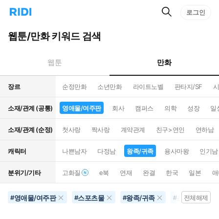
검
리
로그인
인
색
디
스
홈
턴
웹툰/만화 키워드 검색
으
트
로
검
이
색
만화
웹툰
동
장르
순정만화
소년만화
라이트노벨
판타지/SF
시
소재/관계 (공통)
영애물/여주판
회사
캠퍼스
의학
성장
일
소재/관계 (순정)
첫사랑
짝사랑
계약관계
친구>연인
연하남
캐릭터
나쁜남자
다정남
왕족/귀족
용사마왕
인기남
분위기/기타
고화질
e북
연재
완결
한국
일본
애
영애물/여주판
스포츠물
왕족/귀족
초능력
#
#
#
#
전체해제