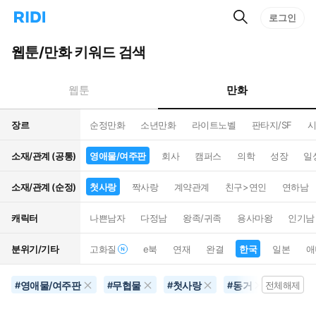
검
리
로그인
인
색
디
스
홈
턴
웹툰/만화 키워드 검색
으
트
로
검
이
색
만화
웹툰
동
장르
순정만화
소년만화
라이트노벨
판타지/SF
시
소재/관계 (공통)
영애물/여주판
회사
캠퍼스
의학
성장
일
소재/관계 (순정)
첫사랑
짝사랑
계약관계
친구>연인
연하남
캐릭터
나쁜남자
다정남
왕족/귀족
용사마왕
인기남
분위기/기타
고화질
e북
연재
완결
한국
일본
애
영애물/여주판
무협물
첫사랑
동거
초능력
#
#
#
#
전체해제
#