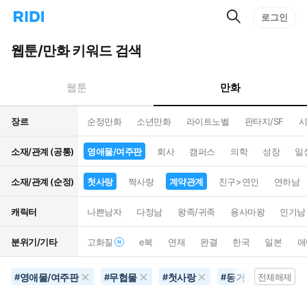
검
리
로그인
인
색
디
스
홈
턴
웹툰/만화 키워드 검색
으
트
로
검
이
색
만화
웹툰
동
장르
순정만화
소년만화
라이트노벨
판타지/SF
시
소재/관계 (공통)
영애물/여주판
회사
캠퍼스
의학
성장
일
소재/관계 (순정)
첫사랑
짝사랑
계약관계
친구>연인
연하남
캐릭터
나쁜남자
다정남
왕족/귀족
용사마왕
인기남
분위기/기타
고화질
e북
연재
완결
한국
일본
애
영애물/여주판
무협물
첫사랑
동거
초능력
#
#
#
#
전체해제
#