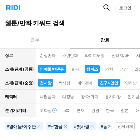
검
리
로그인
인
색
디
스
홈
턴
웹툰/만화 키워드 검색
으
트
로
검
이
색
만화
웹툰
동
장르
순정만화
소년만화
라이트노벨
판타지/SF
시
소재/관계 (공통)
영애물/여주판
회사
캠퍼스
의학
성장
일
소재/관계 (순정)
첫사랑
짝사랑
계약관계
친구>연인
연하남
캐릭터
나쁜남자
다정남
왕족/귀족
용사마왕
인기남
분위기/기타
고화질
e북
연재
완결
한국
일본
애
영애물/여주판
무협물
첫사랑
동거
초능력
#
#
#
#
전체해제
#