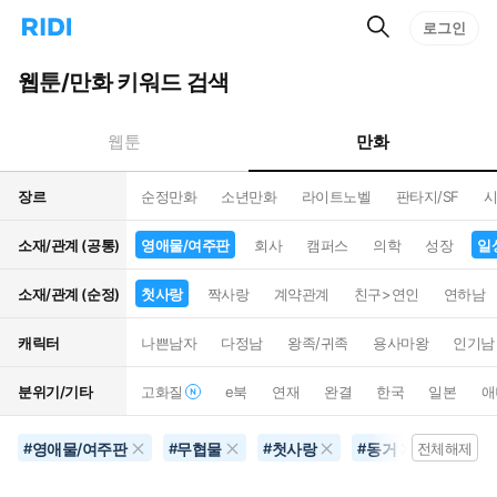
검
리
로그인
인
색
디
스
홈
턴
웹툰/만화 키워드 검색
으
트
로
검
이
색
만화
웹툰
동
장르
순정만화
소년만화
라이트노벨
판타지/SF
시
소재/관계 (공통)
영애물/여주판
회사
캠퍼스
의학
성장
일
소재/관계 (순정)
첫사랑
짝사랑
계약관계
친구>연인
연하남
캐릭터
나쁜남자
다정남
왕족/귀족
용사마왕
인기남
분위기/기타
고화질
e북
연재
완결
한국
일본
애
영애물/여주판
무협물
첫사랑
동거
초능력
#
#
#
#
전체해제
#