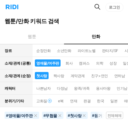
검
리
로그인
인
색
디
스
홈
턴
웹툰/만화 키워드 검색
으
트
로
검
이
색
만화
웹툰
동
장르
순정만화
소년만화
라이트노벨
판타지/SF
시
소재/관계 (공통)
영애물/여주판
회사
캠퍼스
의학
성장
일
소재/관계 (순정)
첫사랑
짝사랑
계약관계
친구>연인
연하남
캐릭터
나쁜남자
다정남
왕족/귀족
용사마왕
인기남
분위기/기타
고화질
e북
연재
완결
한국
일본
애
영애물/여주판
무협물
첫사랑
동거
초능력
#
#
#
#
전체해제
#