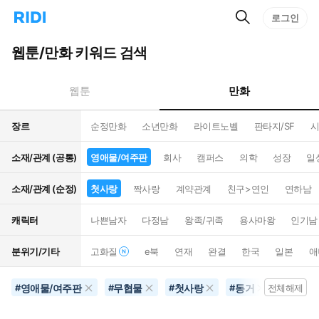
검
리
로그인
인
색
디
스
홈
턴
웹툰/만화 키워드 검색
으
트
로
검
이
색
만화
웹툰
동
장르
순정만화
소년만화
라이트노벨
판타지/SF
시
소재/관계 (공통)
영애물/여주판
회사
캠퍼스
의학
성장
일
소재/관계 (순정)
첫사랑
짝사랑
계약관계
친구>연인
연하남
캐릭터
나쁜남자
다정남
왕족/귀족
용사마왕
인기남
분위기/기타
고화질
e북
연재
완결
한국
일본
애
영애물/여주판
무협물
첫사랑
동거
초능력
#
#
#
#
전체해제
#