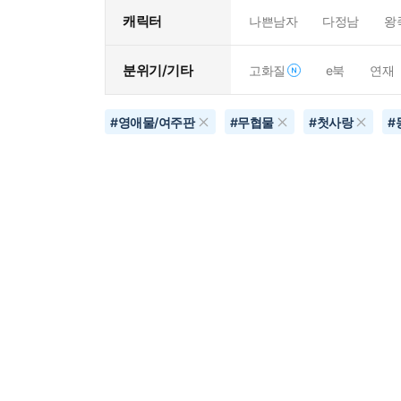
캐릭터
나쁜남자
다정남
왕
분위기/기타
고화질
e북
연재
#
영애물/여주판
#
무협물
#
첫사랑
#