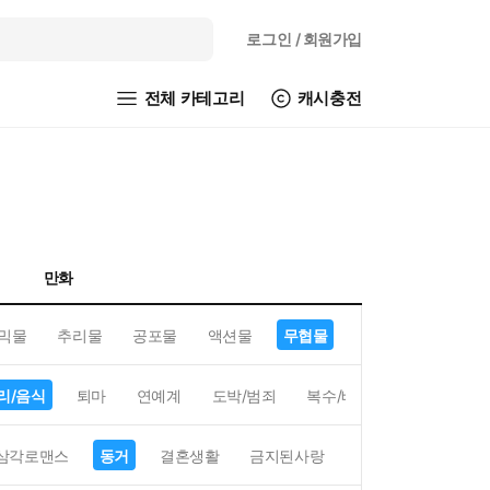
로그인
/ 회원가입
전체 카테고리
캐시충전
만화
믹물
추리물
공포물
액션물
무협물
GL/백합
리/음식
퇴마
연예계
도박/범죄
복수/배신
현대배경
삼각로맨스
동거
결혼생활
금지된사랑
하렘
역하렘