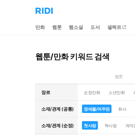
리
디
홈
만화
웹툰
웹소설
도서
셀렉트
으
로
이
동
웹툰/만화 키워드 검색
웹툰
장르
순정만화
소년만화
소재/관계 (공통)
영애물/여주판
회사
소재/관계 (순정)
첫사랑
짝사랑
계약