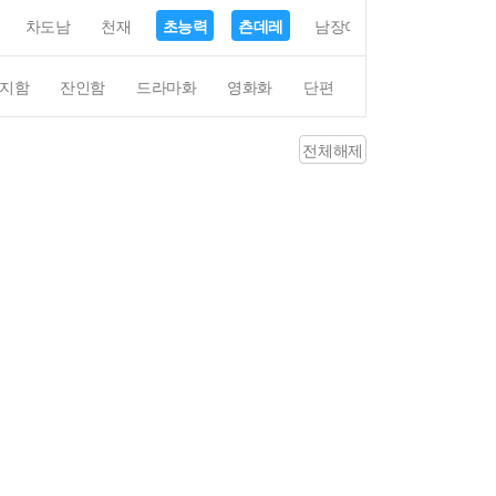
차도남
천재
초능력
츤데레
남장여자
여장남자
지함
잔인함
드라마화
영화화
단편
4컷만화
평점4
전체해제