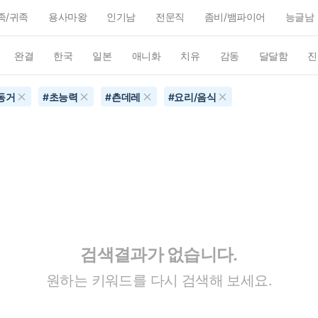
족/귀족
용사마왕
인기남
전문직
좀비/뱀파이어
능글남
완결
한국
일본
애니화
치유
감동
달달함
진
동거
#
초능력
#
츤데레
#
요리/음식
검색결과가 없습니다.
원하는 키워드를 다시 검색해 보세요.