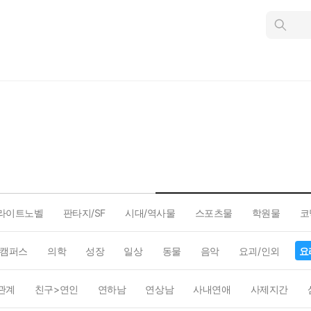
인
스
턴
트
검
색
라이트노벨
판타지/SF
시대/역사물
스포츠물
학원물
코
캠퍼스
의학
성장
일상
동물
음악
요괴/인외
요
관계
친구>연인
연하남
연상남
사내연애
사제지간