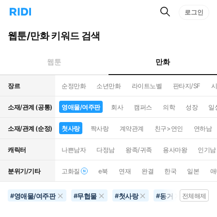
검
리
로그인
인
색
디
스
홈
턴
웹툰/만화 키워드 검색
으
트
로
검
이
색
만화
웹툰
동
장르
순정만화
소년만화
라이트노벨
판타지/SF
시
소재/관계 (공통)
영애물/여주판
회사
캠퍼스
의학
성장
일
소재/관계 (순정)
첫사랑
짝사랑
계약관계
친구>연인
연하남
캐릭터
나쁜남자
다정남
왕족/귀족
용사마왕
인기남
분위기/기타
고화질
e북
연재
완결
한국
일본
애
영애물/여주판
무협물
첫사랑
동거
초능력
#
#
#
#
전체해제
#