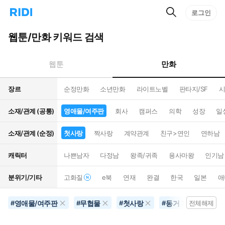
검
리
로그인
인
색
디
스
홈
턴
웹툰/만화 키워드 검색
으
트
로
검
이
색
만화
웹툰
동
장르
순정만화
소년만화
라이트노벨
판타지/SF
시
소재/관계 (공통)
영애물/여주판
회사
캠퍼스
의학
성장
일
소재/관계 (순정)
첫사랑
짝사랑
계약관계
친구>연인
연하남
캐릭터
나쁜남자
다정남
왕족/귀족
용사마왕
인기남
분위기/기타
고화질
e북
연재
완결
한국
일본
애
영애물/여주판
무협물
첫사랑
동거
초능력
#
#
#
#
전체해제
#