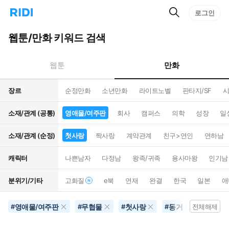
검
리
로그인
인
색
디
스
홈
턴
웹툰/만화 키워드 검색
으
트
로
검
이
색
만화
웹툰
동
장르
순정만화
소년만화
라이트노벨
판타지/SF
시
소재/관계 (공통)
영애물/여주판
회사
캠퍼스
의학
성장
일
소재/관계 (순정)
첫사랑
짝사랑
계약관계
친구>연인
연하남
캐릭터
나쁜남자
다정남
왕족/귀족
용사마왕
인기남
분위기/기타
고화질
e북
연재
완결
한국
일본
애
영애물/여주판
무협물
첫사랑
동거
초능력
#
#
#
#
전체해제
#