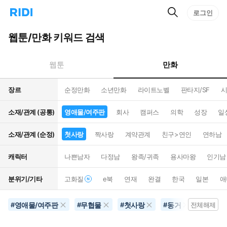
검
리
로그인
인
색
디
스
홈
턴
웹툰/만화 키워드 검색
으
트
로
검
이
색
만화
웹툰
동
장르
순정만화
소년만화
라이트노벨
판타지/SF
시
소재/관계 (공통)
영애물/여주판
회사
캠퍼스
의학
성장
일
소재/관계 (순정)
첫사랑
짝사랑
계약관계
친구>연인
연하남
캐릭터
나쁜남자
다정남
왕족/귀족
용사마왕
인기남
분위기/기타
고화질
e북
연재
완결
한국
일본
애
영애물/여주판
무협물
첫사랑
동거
초능력
#
#
#
#
전체해제
#