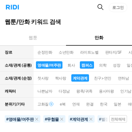
검
리
로그인
인
색
디
스
홈
턴
웹툰/만화 키워드 검색
으
트
로
검
이
색
만화
웹툰
동
장르
순정만화
소년만화
라이트노벨
판타지/SF
시
소재/관계 (공통)
영애물/여주판
회사
캠퍼스
의학
성장
일
소재/관계 (순정)
첫사랑
짝사랑
계약관계
친구>연인
연하남
캐릭터
나쁜남자
다정남
왕족/귀족
용사마왕
인기남
분위기/기타
고화질
e북
연재
완결
한국
일본
애
영애물/여주판
무협물
계약관계
별점500개이상
#
#
#
#
전체해제