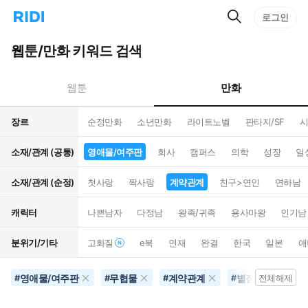
검
리
로그인
인
색
디
스
홈
턴
웹툰/만화 키워드 검색
으
트
로
검
이
색
만화
웹툰
동
장르
순정만화
소년만화
라이트노벨
판타지/SF
시
소재/관계 (공통)
영애물/여주판
회사
캠퍼스
의학
성장
일
소재/관계 (순정)
첫사랑
짝사랑
계약관계
친구>연인
연하남
캐릭터
나쁜남자
다정남
왕족/귀족
용사마왕
인기남
분위기/기타
고화질
e북
연재
완결
한국
일본
애
영애물/여주판
무협물
계약관계
별점500개이상
#
#
#
#
전체해제