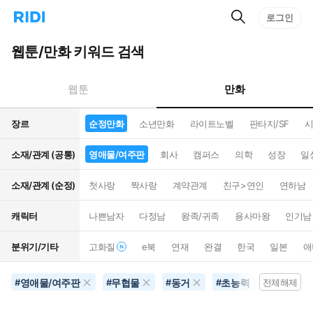
검
리
로그인
인
색
디
스
홈
턴
웹툰/만화 키워드 검색
으
트
로
검
이
색
만화
웹툰
동
장르
순정만화
소년만화
라이트노벨
판타지/SF
시
소재/관계 (공통)
영애물/여주판
회사
캠퍼스
의학
성장
일
소재/관계 (순정)
첫사랑
짝사랑
계약관계
친구>연인
연하남
캐릭터
나쁜남자
다정남
왕족/귀족
용사마왕
인기남
분위기/기타
고화질
e북
연재
완결
한국
일본
애
영애물/여주판
무협물
동거
초능력
순정만
#
#
#
#
전체해제
#