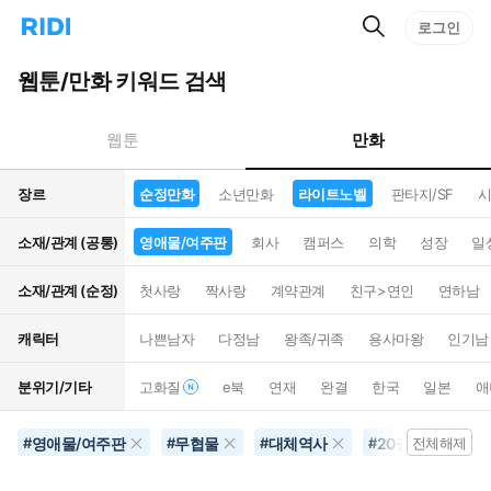
검
리
로그인
인
색
디
스
홈
턴
웹툰/만화 키워드 검색
으
트
로
검
이
색
만화
웹툰
동
장르
순정만화
소년만화
라이트노벨
판타지/SF
시
소재/관계 (공통)
영애물/여주판
회사
캠퍼스
의학
성장
일
소재/관계 (순정)
첫사랑
짝사랑
계약관계
친구>연인
연하남
캐릭터
나쁜남자
다정남
왕족/귀족
용사마왕
인기남
분위기/기타
고화질
e북
연재
완결
한국
일본
애
영애물/여주판
무협물
대체역사
20권이상
#
#
#
#
전체해제
#