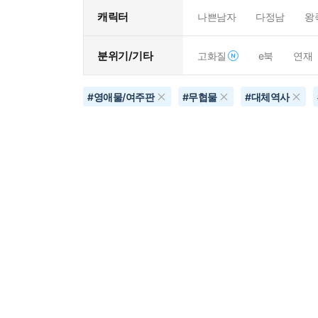
캐릭터
나쁜남자
다정남
왕
분위기/기타
고화질
e북
연재
#
영애물/여주판
#
무협물
#
대체역사