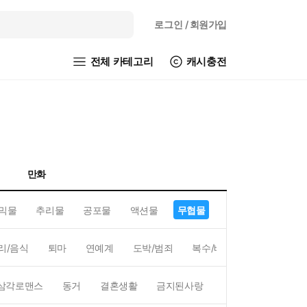
로그인
/ 회원가입
전체 카테고리
캐시충전
만화
믹물
추리물
공포물
액션물
무협물
GL/백합
리/음식
퇴마
연예계
도박/범죄
복수/배신
현대배경
삼각로맨스
동거
결혼생활
금지된사랑
하렘
역하렘