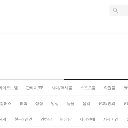
인
스
턴
트
검
색
라이트노벨
판타지/SF
시대/역사물
스포츠물
학원물
코
캠퍼스
의학
성장
일상
동물
음악
요괴/인외
요
관계
친구>연인
연하남
연상남
사내연애
사제지간