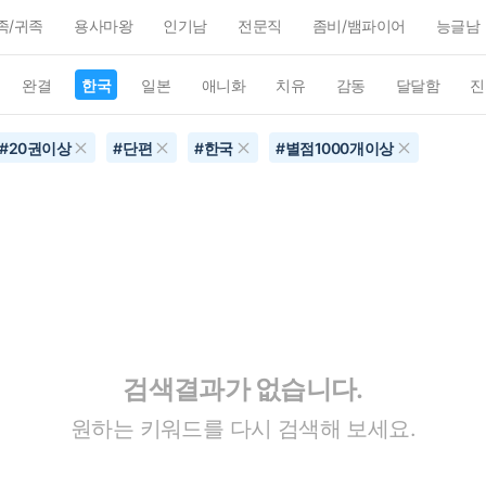
족/귀족
용사마왕
인기남
전문직
좀비/뱀파이어
능글남
완결
한국
일본
애니화
치유
감동
달달함
진
#
20권이상
#
단편
#
한국
#
별점1000개이상
검색결과가 없습니다.
원하는 키워드를 다시 검색해 보세요.