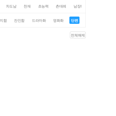
차도남
천재
초능력
츤데레
남장여자
여장남자
지함
잔인함
드라마화
영화화
단편
4컷만화
평점4
전체해제