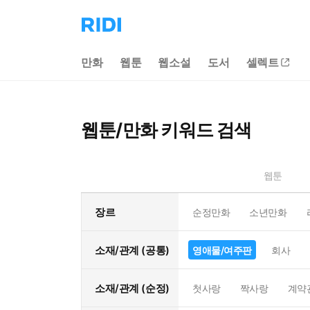
리
디
홈
만화
웹툰
웹소설
도서
셀렉트
으
로
이
동
웹툰/만화 키워드 검색
웹툰
장르
순정만화
소년만화
소재/관계 (공통)
영애물/여주판
회사
소재/관계 (순정)
첫사랑
짝사랑
계약