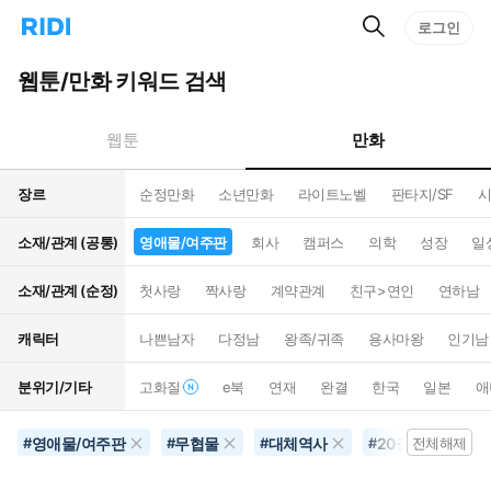
검
리
로그인
인
색
디
스
홈
턴
웹툰/만화 키워드 검색
으
트
로
검
이
색
만화
웹툰
동
장르
순정만화
소년만화
라이트노벨
판타지/SF
시
소재/관계 (공통)
영애물/여주판
회사
캠퍼스
의학
성장
일
소재/관계 (순정)
첫사랑
짝사랑
계약관계
친구>연인
연하남
캐릭터
나쁜남자
다정남
왕족/귀족
용사마왕
인기남
분위기/기타
고화질
e북
연재
완결
한국
일본
애
영애물/여주판
무협물
대체역사
20권이상
#
#
#
#
전체해제
#