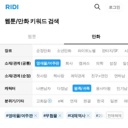
검
리
로그인
인
색
디
스
홈
턴
웹툰/만화 키워드 검색
으
트
로
검
이
색
만화
웹툰
동
장르
순정만화
소년만화
라이트노벨
판타지/SF
시
소재/관계 (공통)
영애물/여주판
회사
캠퍼스
의학
성장
일
소재/관계 (순정)
첫사랑
짝사랑
계약관계
친구>연인
연하남
캐릭터
나쁜남자
다정남
왕족/귀족
용사마왕
인기남
분위기/기타
고화질
e북
연재
완결
한국
일본
애
영애물/여주판
무협물
대체역사
20권이상
#
#
#
#
전체해제
#