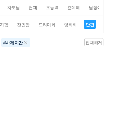
차도남
천재
초능력
츤데레
남장여자
여장남자
지함
잔인함
드라마화
영화화
단편
4컷만화
평점4
전체해제
#
사제지간