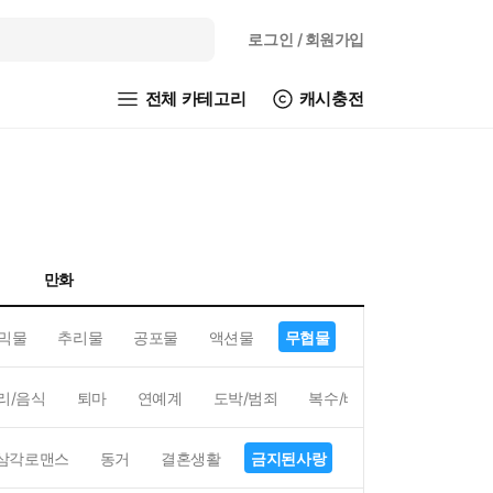
로그인
/ 회원가입
전체 카테고리
캐시충전
만화
믹물
추리물
공포물
액션물
무협물
GL/백합
리/음식
퇴마
연예계
도박/범죄
복수/배신
현대배경
삼각로맨스
동거
결혼생활
금지된사랑
하렘
역하렘