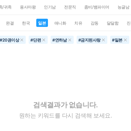
족/귀족
용사마왕
인기남
전문직
좀비/뱀파이어
능글남
완결
한국
일본
애니화
치유
감동
달달함
진
#
20권이상
#
단편
#
연하남
#
금지된사랑
#
일본
검색결과가 없습니다.
원하는 키워드를 다시 검색해 보세요.