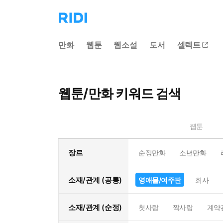
리
디
홈
만화
웹툰
웹소설
도서
셀렉트
으
로
이
동
웹툰/만화 키워드 검색
웹툰
장르
순정만화
소년만화
소재/관계 (공통)
영애물/여주판
회사
소재/관계 (순정)
첫사랑
짝사랑
계약