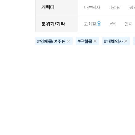
캐릭터
나쁜남자
다정남
왕
분위기/기타
고화질
e북
연재
#
영애물/여주판
#
무협물
#
대체역사