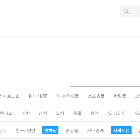
인
스
턴
트
검
색
라이트노벨
판타지/SF
시대/역사물
스포츠물
학원물
코
캠퍼스
의학
성장
일상
동물
음악
요괴/인외
요
관계
친구>연인
연하남
연상남
사내연애
사제지간