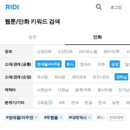
검
리
로그인
인
색
디
스
홈
턴
웹툰/만화 키워드 검색
으
트
로
검
이
색
만화
웹툰
동
장르
순정만화
소년만화
라이트노벨
판타지/SF
시
소재/관계 (공통)
영애물/여주판
회사
캠퍼스
의학
성장
일
소재/관계 (순정)
첫사랑
짝사랑
계약관계
친구>연인
연하남
캐릭터
나쁜남자
다정남
왕족/귀족
용사마왕
인기남
분위기/기타
고화질
e북
연재
완결
한국
일본
애
영애물/여주판
무협물
대체역사
20권이상
#
#
#
#
전체해제
#