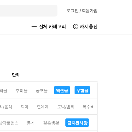
로그인
/ 회원가입
전체 카테고리
캐시충전
만화
믹물
추리물
공포물
액션물
무협물
GL/백합
리/음식
퇴마
연예계
도박/범죄
복수/배신
현대배경
삼각로맨스
동거
결혼생활
금지된사랑
하렘
역하렘