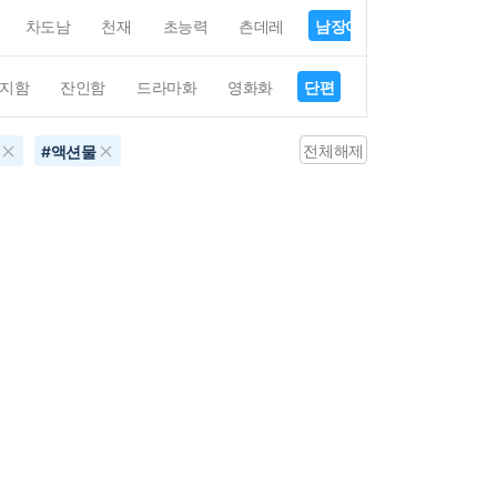
차도남
천재
초능력
츤데레
남장여자
여장남자
지함
잔인함
드라마화
영화화
단편
4컷만화
평점4
전체해제
#
액션물