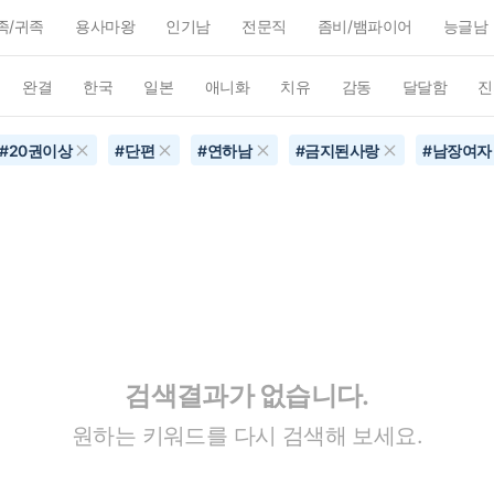
족/귀족
용사마왕
인기남
전문직
좀비/뱀파이어
능글남
완결
한국
일본
애니화
치유
감동
달달함
진
#
20권이상
#
단편
#
연하남
#
금지된사랑
#
남장여자
검색결과가 없습니다.
원하는 키워드를 다시 검색해 보세요.