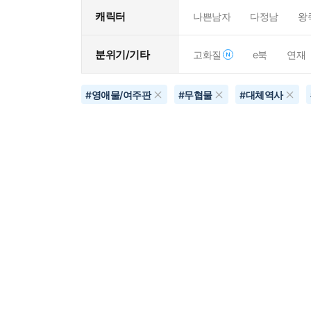
캐릭터
나쁜남자
다정남
왕
분위기/기타
고화질
e북
연재
#
영애물/여주판
#
무협물
#
대체역사