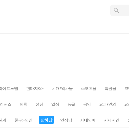
인
스
턴
트
검
색
라이트노벨
판타지/SF
시대/역사물
스포츠물
학원물
코
캠퍼스
의학
성장
일상
동물
음악
요괴/인외
요
관계
친구>연인
연하남
연상남
사내연애
사제지간