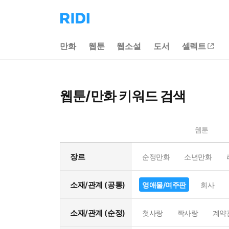
리
디
홈
만화
웹툰
웹소설
도서
셀렉트
으
로
이
동
웹툰/만화 키워드 검색
웹툰
장르
순정만화
소년만화
소재/관계 (공통)
영애물/여주판
회사
소재/관계 (순정)
첫사랑
짝사랑
계약