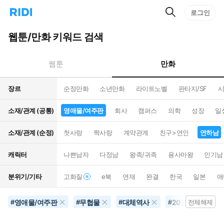
검
리
로그인
인
색
디
스
홈
턴
웹툰/만화 키워드 검색
으
트
로
검
이
색
만화
웹툰
동
장르
순정만화
소년만화
라이트노벨
판타지/SF
시
소재/관계 (공통)
영애물/여주판
회사
캠퍼스
의학
성장
일
소재/관계 (순정)
첫사랑
짝사랑
계약관계
친구>연인
연하남
캐릭터
나쁜남자
다정남
왕족/귀족
용사마왕
인기남
분위기/기타
고화질
e북
연재
완결
한국
일본
애
영애물/여주판
무협물
대체역사
20권이상
#
#
#
#
전체해제
#