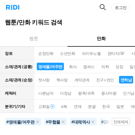
검
리
로그인
인
색
디
스
홈
턴
웹툰/만화 키워드 검색
으
트
로
검
이
색
만화
웹툰
동
장르
순정만화
소년만화
라이트노벨
판타지/SF
시
소재/관계 (공통)
영애물/여주판
회사
캠퍼스
의학
성장
일
소재/관계 (순정)
첫사랑
짝사랑
계약관계
친구>연인
연하남
캐릭터
나쁜남자
다정남
왕족/귀족
용사마왕
인기남
분위기/기타
고화질
e북
연재
완결
한국
일본
애
영애물/여주판
무협물
대체역사
20권이상
#
#
#
#
전체해제
#