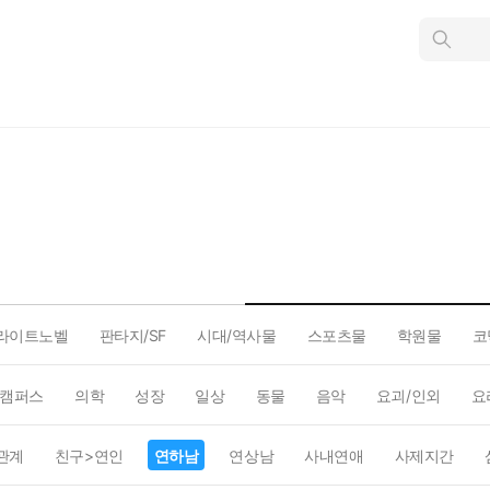
인
스
턴
트
검
색
라이트노벨
판타지/SF
시대/역사물
스포츠물
학원물
코
캠퍼스
의학
성장
일상
동물
음악
요괴/인외
요
관계
친구>연인
연하남
연상남
사내연애
사제지간