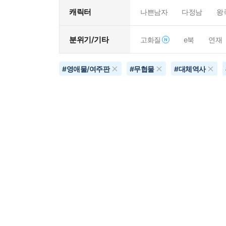
캐릭터
나쁜남자
다정남
왕
분위기/기타
고화질
e북
연재
#
영애물/여주판
#
무협물
#
대체역사