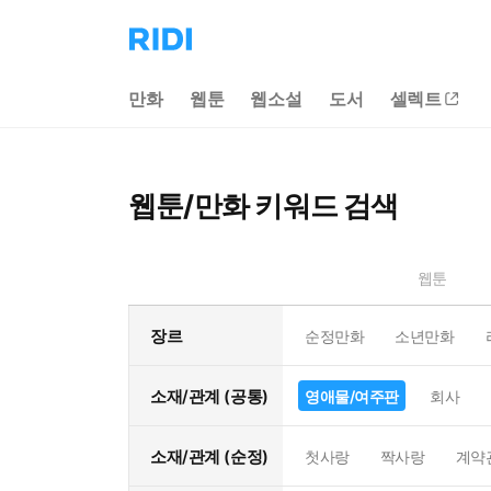
리
디
홈
만화
웹툰
웹소설
도서
셀렉트
으
로
이
동
웹툰/만화 키워드 검색
웹툰
장르
순정만화
소년만화
소재/관계 (공통)
영애물/여주판
회사
소재/관계 (순정)
첫사랑
짝사랑
계약