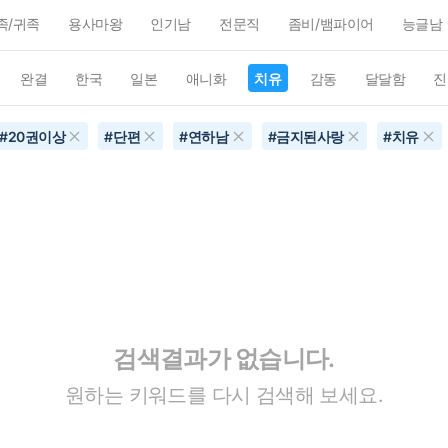
족/귀족
용사마왕
인기남
전문직
좀비/뱀파이어
능글남
완결
한국
일본
애니화
치유
감동
달달함
진
#
20권이상
#
단편
#
연하남
#
금지된사랑
#
치유
검색결과가 없습니다.
원하는 키워드를 다시 검색해 보세요.