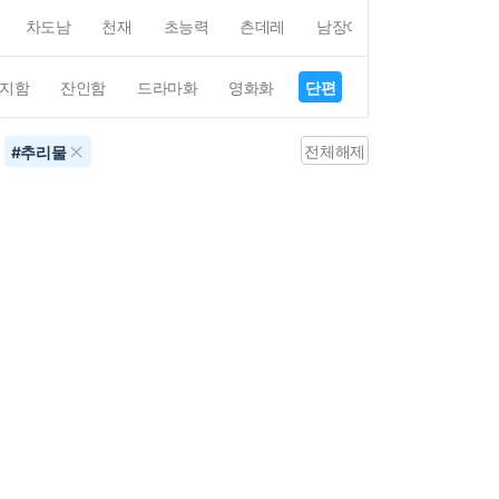
차도남
천재
초능력
츤데레
남장여자
여장남자
지함
잔인함
드라마화
영화화
단편
4컷만화
평점4
전체해제
#
추리물