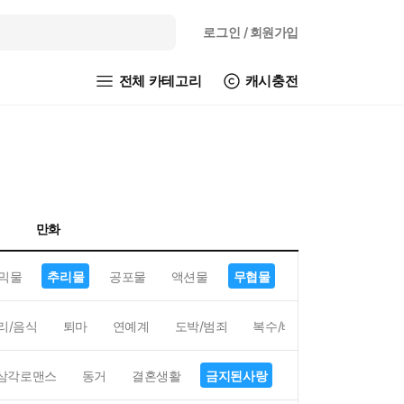
로그인
/ 회원가입
전체 카테고리
캐시충전
만화
믹물
추리물
공포물
액션물
무협물
GL/백합
리/음식
퇴마
연예계
도박/범죄
복수/배신
현대배경
삼각로맨스
동거
결혼생활
금지된사랑
하렘
역하렘